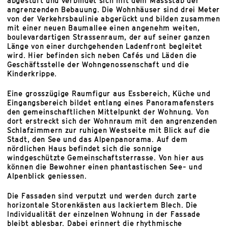
abgestuft und verbindet sich mit dem Massstab der
angrenzenden Bebauung. Die Wohnhäuser sind drei Meter
von der Verkehrsbaulinie abgerückt und bilden zusammen
mit einer neuen Baumallee einen angenehm weiten,
boulevardartigen Strassenraum, der auf seiner ganzen
Länge von einer durchgehenden Ladenfront begleitet
wird. Hier befinden sich neben Cafés und Läden die
Geschäftsstelle der Wohngenossenschaft und die
Kinderkrippe.
Eine grosszügige Raumfigur aus Essbereich, Küche und
Eingangsbereich bildet entlang eines Panoramafensters
den gemeinschaftlichen Mittelpunkt der Wohnung. Von
dort erstreckt sich der Wohnraum mit den angrenzenden
Schlafzimmern zur ruhigen Westseite mit Blick auf die
Stadt, den See und das Alpenpanorama. Auf dem
nördlichen Haus befindet sich die sonnige
windgeschützte Gemeinschaftsterrasse. Von hier aus
können die Bewohner einen phantastischen See- und
Alpenblick geniessen.
Die Fassaden sind verputzt und werden durch zarte
horizontale Storenkästen aus lackiertem Blech. Die
Individualität der einzelnen Wohnung in der Fassade
bleibt ablesbar. Dabei erinnert die rhythmische