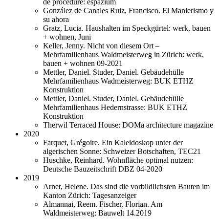
de procédure: espazium
González de Canales Ruiz, Francisco. El Manierismo y
su ahora
Gratz, Lucia. Haushalten im Speckgürtel: werk, bauen
+ wohnen, Juni
Keller, Jenny. Nicht von diesem Ort –
Mehrfamilienhaus Waldmeisterweg in Zürich: werk,
bauen + wohnen 09-2021
Mettler, Daniel. Studer, Daniel. Gebäudehülle
Mehrfamilienhaus Wadmeisterweg: BUK ETHZ
Konstruktion
Mettler, Daniel. Studer, Daniel. Gebäudehülle
Mehrfamilienhaus Hedernstrasse: BUK ETHZ
Konstruktion
Therwil Terraced House: DOMa architecture magazine
2020
Farquet, Grégoire. Ein Kaleidoskop unter der
algerischen Sonne: Schweizer Botschaften, TEC21
Huschke, Reinhard. Wohnfläche optimal nutzen:
Deutsche Bauzeitschrift DBZ 04-2020
2019
Arnet, Helene. Das sind die vorbildlichsten Bauten im
Kanton Zürich: Tagesanzeiger
Almannai, Reem. Fischer, Florian. Am
Waldmeisterweg: Bauwelt 14.2019