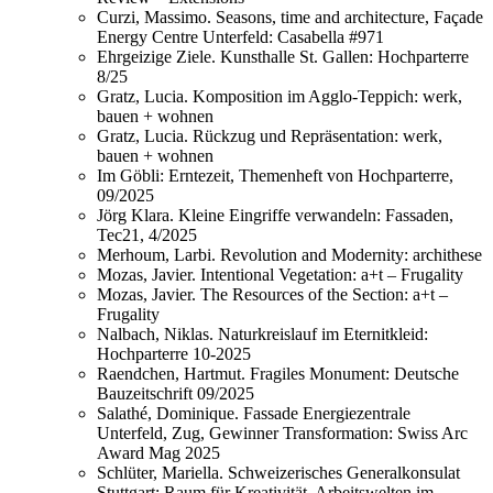
Curzi, Massimo. Seasons, time and architecture, Façade
Energy Centre Unterfeld: Casabella #971
Ehrgeizige Ziele. Kunsthalle St. Gallen: Hochparterre
8/25
Gratz, Lucia. Komposition im Agglo-Teppich: werk,
bauen + wohnen
Gratz, Lucia. Rückzug und Repräsentation: werk,
bauen + wohnen
Im Göbli: Erntezeit, Themenheft von Hochparterre,
09/2025
Jörg Klara. Kleine Eingriffe verwandeln: Fassaden,
Tec21, 4/2025
Merhoum, Larbi. Revolution and Modernity: archithese
Mozas, Javier. Intentional Vegetation: a+t – Frugality
Mozas, Javier. The Resources of the Section: a+t –
Frugality
Nalbach, Niklas. Naturkreislauf im Eternitkleid:
Hochparterre 10-2025
Raendchen, Hartmut. Fragiles Monument: Deutsche
Bauzeitschrift 09/2025
Salathé, Dominique. Fassade Energiezentrale
Unterfeld, Zug, Gewinner Transformation: Swiss Arc
Award Mag 2025
Schlüter, Mariella. Schweizerisches Generalkonsulat
Stuttgart: Raum für Kreativität. Arbeitswelten im