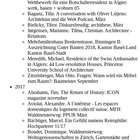
Wettbewerb für eine Botschafterresidenz in Algier:
werk, bauen + wohnen 05
Baganz, Tilla. A conversation with Oliver Lütjens:
Architektur und die Welt Podcast, März
Bielicky, Tibor. Diskursfreudig: archithese, März
Jørgensen, Marianne. Tilma, Christian. Architecture -
Relations
Mehrfamilienhaus Benkenstrasse, Binningen II:
Auszeichnung Guter Bauten 2018, Kanton Basel-Land
Kanton Basel-Stadt
Meredith, Michael. Residence of the Swiss Ambassador
in Algiers: 44 Low-resolution Houses, Princeton
University School of Architecture
Zitzelsberger, Max Otto. Fragen: Wann wird ein Möbel
zum Raum?: Baumeister September
2017
Abrahams, Tim. The Return of History: ICON
magazine november
Aviolat, Alexandre. A l’intérieur - Les espaces
domestiques du logement collectif suisse. MFH
Waldmeisterweg: PPUR März
Bächtiger, Marcel. Ein Gefühl namens Retrophilie:
Hochparterre 11/17
Boudet, Dominique. Waldmeisterweg:
Wohngenossenschaften in Zürich, Gartenstädte und