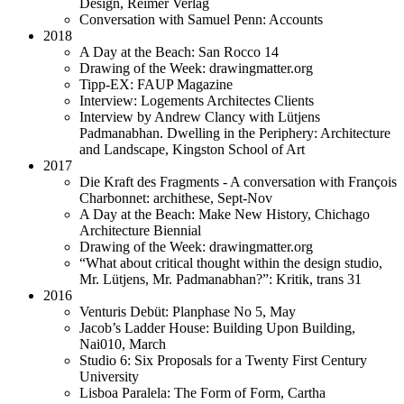
Design, Reimer Verlag
Conversation with Samuel Penn: Accounts
2018
A Day at the Beach: San Rocco 14
Drawing of the Week: drawingmatter.org
Tipp-EX: FAUP Magazine
Interview: Logements Architectes Clients
Interview by Andrew Clancy with Lütjens
Padmanabhan. Dwelling in the Periphery: Architecture
and Landscape, Kingston School of Art
2017
Die Kraft des Fragments - A conversation with François
Charbonnet: archithese, Sept-Nov
A Day at the Beach: Make New History, Chichago
Architecture Biennial
Drawing of the Week: drawingmatter.org
“What about critical thought within the design studio,
Mr. Lütjens, Mr. Padmanabhan?”: Kritik, trans 31
2016
Venturis Debüt: Planphase No 5, May
Jacob’s Ladder House: Building Upon Building,
Nai010, March
Studio 6: Six Proposals for a Twenty First Century
University
Lisboa Paralela: The Form of Form, Cartha