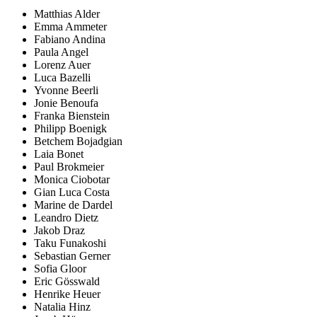
Matthias Alder
Emma Ammeter
Fabiano Andina
Paula Angel
Lorenz Auer
Luca Bazelli
Yvonne Beerli
Jonie Benoufa
Franka Bienstein
Philipp Boenigk
Betchem Bojadgian
Laia Bonet
Paul Brokmeier
Monica Ciobotar
Gian Luca Costa
Marine de Dardel
Leandro Dietz
Jakob Draz
Taku Funakoshi
Sebastian Gerner
Sofia Gloor
Eric Gösswald
Henrike Heuer
Natalia Hinz