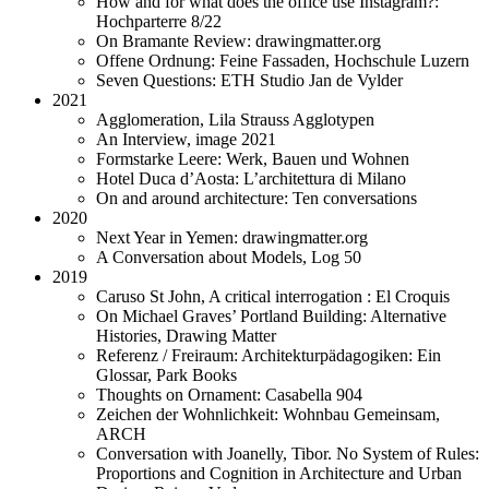
How and for what does the office use Instagram?:
Hochparterre 8/22
On Bramante Review: drawingmatter.org
Offene Ordnung: Feine Fassaden, Hochschule Luzern
Seven Questions: ETH Studio Jan de Vylder
2021
Agglomeration, Lila Strauss Agglotypen
An Interview, image 2021
Formstarke Leere: Werk, Bauen und Wohnen
Hotel Duca d’Aosta: L’architettura di Milano
On and around architecture: Ten conversations
2020
Next Year in Yemen: drawingmatter.org
A Conversation about Models, Log 50
2019
Caruso St John, A critical interrogation : El Croquis
On Michael Graves’ Portland Building: Alternative
Histories, Drawing Matter
Referenz / Freiraum: Architekturpädagogiken: Ein
Glossar, Park Books
Thoughts on Ornament: Casabella 904
Zeichen der Wohnlichkeit: Wohnbau Gemeinsam,
ARCH
Conversation with Joanelly, Tibor. No System of Rules:
Proportions and Cognition in Architecture and Urban