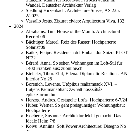
Wandel, Deutscher Architektur Verlag
Siedlung Hirzenbach: Architecture Suisse, AS 235,
2/2025
Vassallo Jesús. Zigurat cívico: Arquitectura Viva, 132
2024
Abrahams, Tim. House of the Month: Architectural
Record 06
Bächtiger, Marcel. Reiz des Raster: Hochparterre
Solaris#09
Bailez, Felipe. Residencia del Embajador Suizo: PLOT
N°22
Bérard, Anna. So sehen Wohnungen im Loft-Stil für
1400 Franken aus: zuonline.ch
Bielicky, Tibor. Ehrl, Ellena. Diplomatic Relations: AN
Interior No 25
Borenich, Levente. Utópikus realizmusok XVI. –
Lütjens Padmanabhan: Zwhatt hosszúház:
epiteszforum.hu
Herzog, Andres. Gestapelte Lofts: Hochparterre 6-7/24
Huber, Werner, So geht preisgünstiger Wohnungsbau:
Hochparterre
Koeberle, Susanne. Architektur leicht gemacht: Das
Ideale Heim 7/8
Koivu, Anniina. Soft Power Architecture: Disegno No