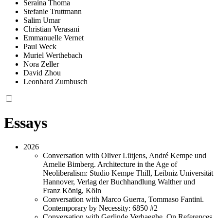
Seraina Thoma
Stefanie Truttmann
Salim Umar
Christian Verasani
Emmanuelle Vernet
Paul Weck
Muriel Werthebach
Nora Zeller
David Zhou
Leonhard Zumbusch
Essays
2026
Conversation with Oliver Lütjens, André Kempe und
Amelie Bimberg. Architecture in the Age of
Neoliberalism: Studio Kempe Thill, Leibniz Universität
Hannover, Verlag der Buchhandlung Walther und
Franz König, Köln
Conversation with Marco Guerra, Tommaso Fantini.
Contemporary by Necessity: 6850 #2
Conversation with Gerlinde Verhaeghe. On References,