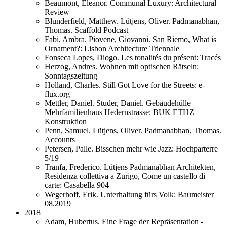
Beaumont, Eleanor. Communal Luxury: Architectural
Review
Blunderfield, Matthew. Lütjens, Oliver. Padmanabhan,
Thomas. Scaffold Podcast
Fabi, Ambra. Piovene, Giovanni. San Riemo, What is
Ornament?: Lisbon Architecture Triennale
Fonseca Lopes, Diogo. Les tonalités du présent: Tracés
Herzog, Andres. Wohnen mit optischen Rätseln:
Sonntagszeitung
Holland, Charles. Still Got Love for the Streets: e-
flux.org
Mettler, Daniel. Studer, Daniel. Gebäudehülle
Mehrfamilienhaus Hedernstrasse: BUK ETHZ
Konstruktion
Penn, Samuel. Lütjens, Oliver. Padmanabhan, Thomas.
Accounts
Petersen, Palle. Bisschen mehr wie Jazz: Hochparterre
5/19
Tranfa, Frederico. Lütjens Padmanabhan Architekten,
Residenza collettiva a Zurigo, Come un castello di
carte: Casabella 904
Wegerhoff, Erik. Unterhaltung fürs Volk: Baumeister
08.2019
2018
Adam, Hubertus. Eine Frage der Repräsentation -