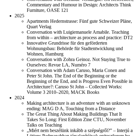
Commentary and Humour in Design: Architects Think
Furniture, OASE 121
2025
Apartments Hedernstrasse: Fünf gute Schweizer Pläne,
Quart Verlag
Conversation with Luigiemanuele Amabile. Teaching
from within – architecture as process and practice: DT2
Innovative Grundrisse für den geförderten
Wohnungsbau: Behörde für Stadtentwicklung und
Wohnen, Hamburg
Conversation with Zohra Geinoz. Not Staying True to
Ourselves: Revue LA, Numéro 7
Conversation with Adam Caruso, Maria Conen and
Peter St John. The End of the Beginning or the
Beginning of the End, and is Progress Even Possible in
Architecture?: Caruso St John – Collected Works:
Volume 3 2010–2020, MACK Books
2024
Making architecture is an adventure with an unknown
ending: MAG D A, Touching from a Distance
The Great Thing About Making Buildings That It
Takes So Long: First Edition Zine CTU, November
Talks on Teaching
„Miért nem beszélünk inkább a szépségről?” – Interjú a
Lütjens Padmanabhan társalapítóival: epiteszforum.hu