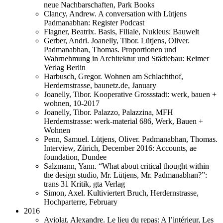
neue Nachbarschaften, Park Books
Clancy, Andrew. A conversation with Lütjens
Padmanabhan: Register Podcast
Flagner, Beatrix. Basis, Filiale, Nukleus: Bauwelt
Gerber, Andri. Joanelly, Tibor. Lütjens, Oliver.
Padmanabhan, Thomas. Proportionen und
Wahrnehmung in Architektur und Städtebau: Reimer
Verlag Berlin
Harbusch, Gregor. Wohnen am Schlachthof,
Herdernstrasse, baunetz.de, January
Joanelly, Tibor. Kooperative Grossstadt: werk, bauen +
wohnen, 10-2017
Joanelly, Tibor. Palazzo, Palazzina, MFH
Herdernstrasse: werk-material 686, Werk, Bauen +
Wohnen
Penn, Samuel. Lütjens, Oliver. Padmanabhan, Thomas.
Interview, Zürich, December 2016: Accounts, ae
foundation, Dundee
Salzmann, Yann. “What about critical thought within
the design studio, Mr. Lütjens, Mr. Padmanabhan?”:
trans 31 Kritik, gta Verlag
Simon, Axel. Kultiviertert Bruch, Herdernstrasse,
Hochparterre, February
2016
Aviolat, Alexandre. Le lieu du repas: A l’intérieur, Les