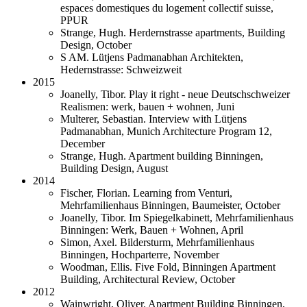
espaces domestiques du logement collectif suisse,
PPUR
Strange, Hugh. Herdernstrasse apartments, Building
Design, October
S AM. Lütjens Padmanabhan Architekten,
Hedernstrasse: Schweizweit
2015
Joanelly, Tibor. Play it right - neue Deutschschweizer
Realismen: werk, bauen + wohnen, Juni
Multerer, Sebastian. Interview with Lütjens
Padmanabhan, Munich Architecture Program 12,
December
Strange, Hugh. Apartment building Binningen,
Building Design, August
2014
Fischer, Florian. Learning from Venturi,
Mehrfamilienhaus Binningen, Baumeister, October
Joanelly, Tibor. Im Spiegelkabinett, Mehrfamilienhaus
Binningen: Werk, Bauen + Wohnen, April
Simon, Axel. Bildersturm, Mehrfamilienhaus
Binningen, Hochparterre, November
Woodman, Ellis. Five Fold, Binningen Apartment
Building, Architectural Review, October
2012
Wainwright, Oliver. Apartment Building Binningen,