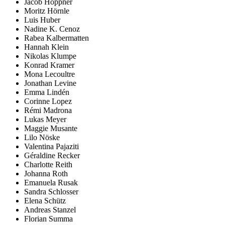
Jacob Höppner
Moritz Hörnle
Luis Huber
Nadine K. Cenoz
Rabea Kalbermatten
Hannah Klein
Nikolas Klumpe
Konrad Kramer
Mona Lecoultre
Jonathan Levine
Emma Lindén
Corinne Lopez
Rémi Madrona
Lukas Meyer
Maggie Musante
Lilo Nöske
Valentina Pajaziti
Géraldine Recker
Charlotte Reith
Johanna Roth
Emanuela Rusak
Sandra Schlosser
Elena Schütz
Andreas Stanzel
Florian Summa