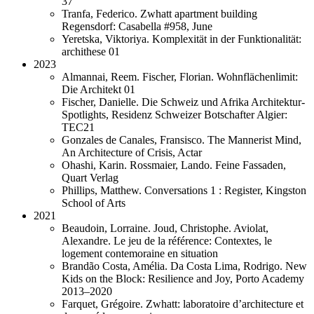
37
Tranfa, Federico. Zwhatt apartment building
Regensdorf: Casabella #958, June
Yeretska, Viktoriya. Komplexität in der Funktionalität:
archithese 01
2023
Almannai, Reem. Fischer, Florian. Wohnflächenlimit:
Die Architekt 01
Fischer, Danielle. Die Schweiz und Afrika Architektur-
Spotlights, Residenz Schweizer Botschafter Algier:
TEC21
Gonzales de Canales, Fransisco. The Mannerist Mind,
An Architecture of Crisis, Actar
Ohashi, Karin. Rossmaier, Lando. Feine Fassaden,
Quart Verlag
Phillips, Matthew. Conversations 1 : Register, Kingston
School of Arts
2021
Beaudoin, Lorraine. Joud, Christophe. Aviolat,
Alexandre. Le jeu de la référence: Contextes, le
logement contemoraine en situation
Brandão Costa, Amélia. Da Costa Lima, Rodrigo. New
Kids on the Block: Resilience and Joy, Porto Academy
2013–2020
Farquet, Grégoire. Zwhatt: laboratoire d’architecture et