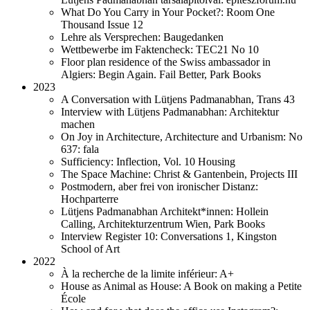
What Do You Carry in Your Pocket?: Room One
Thousand Issue 12
Lehre als Versprechen: Baugedanken
Wettbewerbe im Faktencheck: TEC21 No 10
Floor plan residence of the Swiss ambassador in
Algiers: Begin Again. Fail Better, Park Books
2023
A Conversation with Lütjens Padmanabhan, Trans 43
Interview with Lütjens Padmanabhan: Architektur
machen
On Joy in Architecture, Architecture and Urbanism: No
637: fala
Sufficiency: Inflection, Vol. 10 Housing
The Space Machine: Christ & Gantenbein, Projects III
Postmodern, aber frei von ironischer Distanz:
Hochparterre
Lütjens Padmanabhan Architekt*innen: Hollein
Calling, Architekturzentrum Wien, Park Books
Interview Register 10: Conversations 1, Kingston
School of Art
2022
À la recherche de la limite inférieur: A+
House as Animal as House: A Book on making a Petite
École