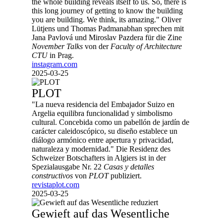
the whole building reveals itself to us. So, there is
this long journey of getting to know the building
you are building. We think, its amazing." Oliver
Lütjens und Thomas Padmanabhan sprechen mit
Jana Pavlová und Miroslav Pazdera für die Zine
November Talks
von der
Faculty of Architecture
CTU
in Prag.
instagram.com
2025-03-25
PLOT
"La nueva residencia del Embajador Suizo en
Argelia equilibra funcionalidad y simbolismo
cultural. Concebida como un pabellón de jardín de
carácter caleidoscópico, su diseño establece un
diálogo armónico entre apertura y privacidad,
naturaleza y modernidad." Die Residenz des
Schweizer Botschafters in Algiers ist in der
Spezialausgabe Nr. 22
Casas y detalles
constructivos
von
PLOT
publiziert.
revistaplot.com
2025-03-25
Gewieft auf das Wesentliche