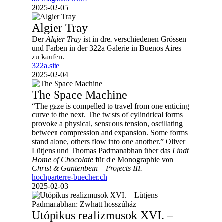
2025-02-05
Algier Tray
Der
Algier Tray
ist in drei verschiedenen Grössen
und Farben in der 322a Galerie in Buenos Aires
zu kaufen.
322a.site
2025-02-04
The Space Machine
“The gaze is compelled to travel from one enticing
curve to the next. The twists of cylindrical forms
provoke a physical, sensuous tension, oscillating
between compression and expansion. Some forms
stand alone, others flow into one another.” Oliver
Lütjens und Thomas Padmanabhan über das
Lindt
Home of Chocolate
für die Monographie von
Christ & Gantenbein – Projects III.
hochparterre-buecher.ch
2025-02-03
Utópikus realizmusok XVI. –