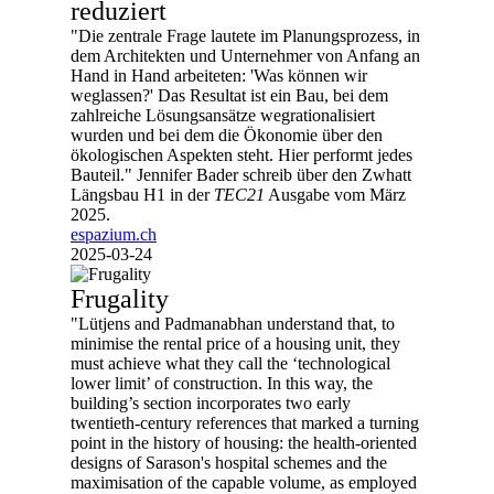
reduziert
"Die zentrale Frage lautete im Planungsprozess, in
dem Architekten und Unternehmer von Anfang an
Hand in Hand arbeiteten: 'Was können wir
weglassen?' Das Resultat ist ein Bau, bei dem
zahlreiche Lösungsansätze wegrationalisiert
wurden und bei dem die Ökonomie über den
ökologischen Aspekten steht. Hier performt jedes
Bauteil." Jennifer Bader schreib über den Zwhatt
Längsbau H1 in der
TEC21
Ausgabe vom März
2025.
espazium.ch
2025-03-24
Frugality
"Lütjens and Padmanabhan understand that, to
minimise the rental price of a housing unit, they
must achieve what they call the ‘technological
lower limit’ of construction. In this way, the
building’s section incorporates two early
twentieth-century references that marked a turning
point in the history of housing: the health-oriented
designs of Sarason's hospital schemes and the
maximisation of the capable volume, as employed