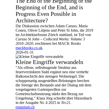
The End of the Beginning or the
Beginning of the End, and is
Progress Even Possible in
Architecture?
Die Diskussion zwischen Adam Caruso, Maria
Conen, Oliver Lütjens und Peter St John, die 2019
im Architekturforum Zürich stattfand, ist Teil von
Caruso St John – Collected Works: Volume 3
2010–2020
, erschienen bei MACK Books
mackbooks.co.uk
2026-01-31
Kleine Eingriffe verwandeln
"Als offene, selbsttragende Struktur aus
feuerverzinktem Stahl ergänzt neu eine vertiefte
Balkonschicht den strengen Wohnriegel. Die
schuppenartig ausgestellten Brüstungen brechen
die Strenge des Bestands und der Dialog mit dem
vorgelagerten Gartenpavillon zur
Gemeinschaftsnutzung stärkt den Bezug zur
Umgebung." Klara Jörg schreibt über Hirzenbach
in der Ausgabe Nr. 4 2025 in
Tec21
.
espazium.ch