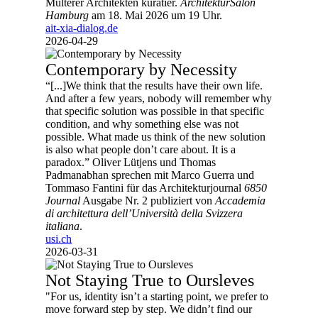
Multerer Architekten kuratier.
ArchitekturSalon
Hamburg
am 18. Mai 2026 um 19 Uhr.
ait-xia-dialog.de
2026-04-29
Contemporary by Necessity
“[...]We think that the results have their own life.
And after a few years, nobody will remember why
that specific solution was possible in that specific
condition, and why something else was not
possible. What made us think of the new solution
is also what people don’t care about. It is a
paradox.” Oliver Lütjens und Thomas
Padmanabhan sprechen mit Marco Guerra und
Tommaso Fantini für das Architekturjournal
6850
Journal
Ausgabe Nr. 2 publiziert von
Accademia
di architettura dell’Università della Svizzera
italiana
.
usi.ch
2026-03-31
Not Staying True to Oursleves
"For us, identity isn’t a starting point, we prefer to
move forward step by step. We didn’t find our