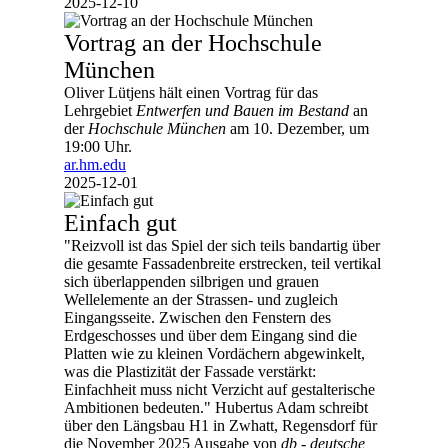
2025-12-10
Vortrag an der Hochschule
München
Oliver Lütjens hält einen Vortrag für das
Lehrgebiet
Entwerfen und Bauen im Bestand
an
der
Hochschule München
am 10. Dezember, um
19:00 Uhr.
ar.hm.edu
2025-12-01
Einfach gut
"Reizvoll ist das Spiel der sich teils bandartig über
die gesamte Fassadenbreite erstrecken, teil vertikal
sich überlappenden silbrigen und grauen
Wellelemente an der Strassen- und zugleich
Eingangsseite. Zwischen den Fenstern des
Erdgeschosses und über dem Eingang sind die
Platten wie zu kleinen Vordächern abgewinkelt,
was die Plastizität der Fassade verstärkt:
Einfachheit muss nicht Verzicht auf gestalterische
Ambitionen bedeuten." Hubertus Adam schreibt
über den Längsbau H1 in Zwhatt, Regensdorf für
die November 2025 Ausgabe von
db - deutsche