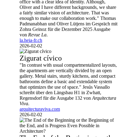
office with a clear idea of identity. Although,
Oliver and I have different backgrounds, we share
a fairly similar vision of architecture. That was
enough to make our collaboration work." Thomas
Padmanabhan und Oliver Lütjens im Gespräch mit
Zohra Geinoz für die Dezember 2025 Ausgabe
von
Revue La
.
la.heia-fr.ch
2026-02-02
Zigurat cívico
"In contrast with usual compartmentalized layouts,
the apartments are vertically divided by an open
gallery. Metal stairs, sturdy kitchens, and compact
bathrooms define a basic and extendable system
that optimizes the use of space." Jesús Vassallo
schreibt über den Längsbau H1 in Zwhatt,
Regensdorf für die Ausgabe 132 von
Arquitectura
Viva
.
arquitecturaviva.com
2026-02-02