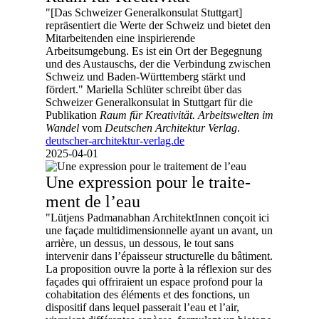
"[Das Schweizer Generalkonsulat Stuttgart]
repräsentiert die Werte der Schweiz und bietet den
Mitarbeitenden eine inspirierende
Arbeitsumgebung. Es ist ein Ort der Begegnung
und des Austauschs, der die Verbindung zwischen
Schweiz und Baden-Württemberg stärkt und
fördert." Mariella Schlüter schreibt über das
Schweizer Generalkonsulat in Stuttgart für die
Publikation
Raum für Kreativität. Arbeitswelten im
Wandel
vom
Deutschen Architektur Verlag
.
deutscher-architektur-verlag.de
2025-04-01
Une ex­pres­sion pour le trai­te­
ment de l’eau
"Lütjens Padmanabhan ArchitektInnen conçoit ici
une façade multidimensionnelle ayant un avant, un
arrière, un dessus, un dessous, le tout sans
intervenir dans l’épaisseur structurelle du bâtiment.
La proposition ouvre la porte à la réflexion sur des
façades qui offriraient un espace profond pour la
cohabitation des éléments et des fonctions, un
dispositif dans lequel passerait l’eau et l’air,