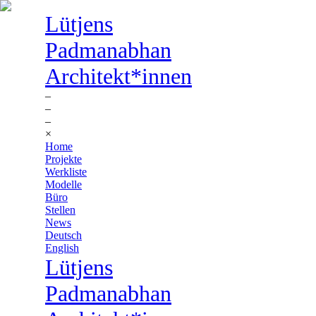
Lütjens
Padmanabhan
Architekt*innen
–
–
–
×
Home
Projekte
Werkliste
Modelle
Büro
Stellen
News
Deutsch
English
Lütjens
Padmanabhan