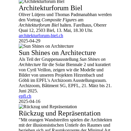
Architekturforum Biel
Oliver Lütjens und Thomas Padmanabhan werden
den Vortrag
Composite Figures
am
Architekturforum Biel
halten. Farelhaus, Oberer
Quai 12, 2503 Biel, 13. Mai, 18.30 Uhr.
architekturforum-biel.ch
2025-04-29
Sun Shines on Architecture
Als Teil der Gruppenausstellung
Sun Shines on
Architecture
für die Solar Biennale 2 und kuratiert
von Cyril Veillon, zeigen wir die Modelle und
Bilder von unseren Projekten Hirzenbach und
Göbli im EPFL's Archizoom Ausstellungsraum.
Archizoom, Bâtiment SG, EPFL, 21. März bis 21.
Juni 2025.
epfl.ch
2025-04-16
Rückzug und Repräsentation
"Mit orangen Wandstreifen spielen die Architekten
mit der illusionsistischen Untiefe des Raumes und
beziehen sich auf Raumkonzepte der Minimal Art.