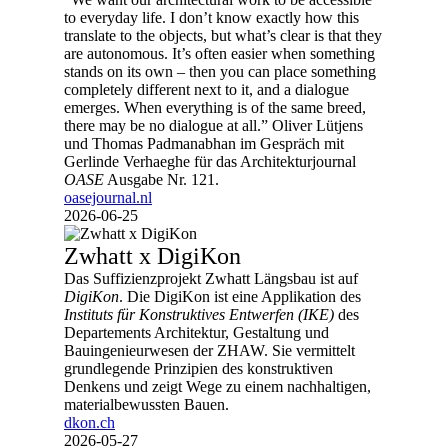
to everyday life. I don’t know exactly how this
translate to the objects, but what’s clear is that they
are autonomous. It’s often easier when something
stands on its own – then you can place something
completely different next to it, and a dialogue
emerges. When everything is of the same breed,
there may be no dialogue at all.” Oliver Lütjens
und Thomas Padmanabhan im Gespräch mit
Gerlinde Verhaeghe für das Architekturjournal
OASE
Ausgabe Nr. 121.
oasejournal.nl
2026-06-25
Zwhatt x DigiKon
Das Suffizienzprojekt Zwhatt Längsbau ist auf
DigiKon
. Die DigiKon ist eine Applikation des
Instituts für Konstruktives Entwerfen (IKE)
des
Departements Architektur, Gestaltung und
Bauingenieurwesen der ZHAW. Sie vermittelt
grundlegende Prinzipien des konstruktiven
Denkens und zeigt Wege zu einem nachhaltigen,
materialbewussten Bauen.
dkon.ch
2026-05-27