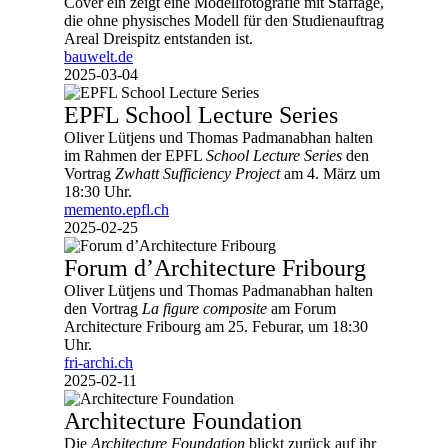
Cover ein zeigt eine Modellfotografie mit Staffage,
die ohne physisches Modell für den Studienauftrag
Areal Dreispitz entstanden ist.
bauwelt.de
2025-03-04
EPFL School Lecture Series
Oliver Lütjens und Thomas Padmanabhan halten
im Rahmen der EPFL
School Lecture Series
den
Vortrag
Zwhatt Sufficiency Project
am 4. März um
18:30 Uhr.
memento.epfl.ch
2025-02-25
Forum d’Architecture Fribourg
Oliver Lütjens und Thomas Padmanabhan halten
den Vortrag
La figure composite
am Forum
Architecture Fribourg am 25. Feburar, um 18:30
Uhr.
fri-archi.ch
2025-02-11
Architecture Foundation
Die
Architecture Foundation
blickt zurück auf ihr