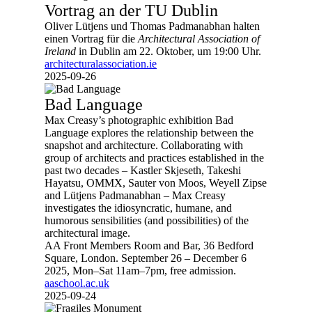
Vortrag an der TU Dublin
Oliver Lütjens und Thomas Padmanabhan halten
einen Vortrag für die
Architectural Association of
Ireland
in Dublin am 22. Oktober, um 19:00 Uhr.
architecturalassociation.ie
2025-09-26
Bad Language
Max Creasy’s photographic exhibition Bad
Language explores the relationship between the
snapshot and architecture. Collaborating with
group of architects and practices established in the
past two decades – Kastler Skjeseth, Takeshi
Hayatsu, OMMX, Sauter von Moos, Weyell Zipse
and Lütjens Padmanabhan – Max Creasy
investigates the idiosyncratic, humane, and
humorous sensibilities (and possibilities) of the
architectural image.
AA Front Members Room and Bar, 36 Bedford
Square, London. September 26 – December 6
2025, Mon–Sat 11am–7pm, free admission.
aaschool.ac.uk
2025-09-24