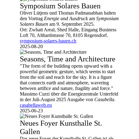
Symposium Solares Bauen
Oliver Lütjens und Thomas Padmanabhan halten
den Vortrag
Energie und Ausdruck
am
Symposium
Solares Bauen
am 9. September 2025.
Ort: Zwhatt Areal, Shed Halle, Eingang Business
Loft 70, Althardstrasse 70, 8105 Regensdorf.
symposium-solares-bauen.ch
2025-08-20
Seasons, Time and Architecture
"The form of the building opens upward with a
powerful geometric gesture, which seems to start
from the soil and reach for the sky. It is a figure
that connects earth and atmosphere, wavering
between artifice and nature, fragility and force."
Massimo Curzi über die Energiezentrale Unterfeld
in der Juli-August 2025 Ausgabe von
Casabella
.
casabellaweb.eu
2025-06-23
Neues Foyer Kunsthalle St.
Gallen
Das neue Foyer der Kunsthalle St. Gallen ist als