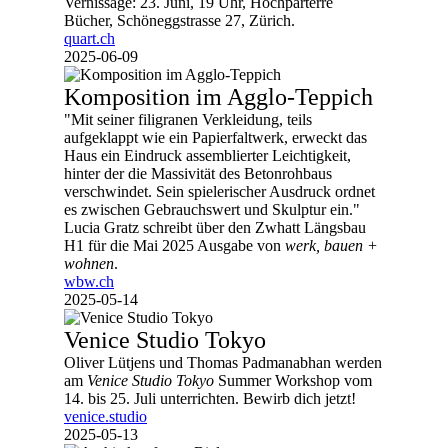
Vernissage: 23. Juni, 19 Uhr, Hochparterre
Bücher, Schöneggstrasse 27, Zürich.
quart.ch
2025-06-09
Komposition im Agglo-Teppich
"Mit seiner filigranen Verkleidung, teils
aufgeklappt wie ein Papierfaltwerk, erweckt das
Haus ein Eindruck assemblierter Leichtigkeit,
hinter der die Massivität des Betonrohbaus
verschwindet. Sein spielerischer Ausdruck ordnet
es zwischen Gebrauchswert und Skulptur ein."
Lucia Gratz schreibt über den Zwhatt Längsbau
H1 für die Mai 2025 Ausgabe von
werk, bauen +
wohnen
.
wbw.ch
2025-05-14
Venice Studio Tokyo
Oliver Lütjens und Thomas Padmanabhan werden
am
Venice Studio Tokyo
Summer Workshop vom
14. bis 25. Juli unterrichten. Bewirb dich jetzt!
venice.studio
2025-05-13