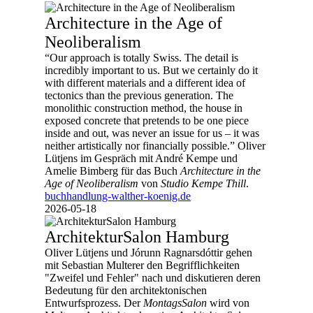
Architecture in the Age of
Neoliberalism
“Our approach is totally Swiss. The detail is
incredibly important to us. But we certainly do it
with different materials and a different idea of
tectonics than the previous generation. The
monolithic construction method, the house in
exposed concrete that pretends to be one piece
inside and out, was never an issue for us – it was
neither artistically nor financially possible.” Oliver
Lütjens im Gespräch mit André Kempe und
Amelie Bimberg für das Buch
Architecture in the
Age of Neoliberalism
von
Studio Kempe Thill
.
buchhandlung-walther-koenig.de
2026-05-18
ArchitekturSalon Hamburg
Oliver Lütjens und Jórunn Ragnarsdóttir gehen
mit Sebastian Multerer den Begrifflichkeiten
"Zweifel und Fehler" nach und diskutieren deren
Bedeutung für den architektonischen
Entwurfsprozess. Der
MontagsSalon
wird von