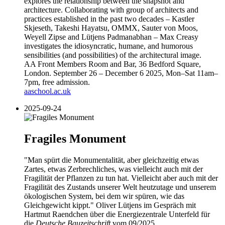
explores the relationship between the snapshot and
architecture. Collaborating with group of architects and
practices established in the past two decades – Kastler
Skjeseth, Takeshi Hayatsu, OMMX, Sauter von Moos,
Weyell Zipse and Lütjens Padmanabhan – Max Creasy
investigates the idiosyncratic, humane, and humorous
sensibilities (and possibilities) of the architectural image.
AA Front Members Room and Bar, 36 Bedford Square,
London. September 26 – December 6 2025, Mon–Sat 11am–
7pm, free admission.
aaschool.ac.uk
2025-09-24
Fragiles Monument
"Man spürt die Monumentalität, aber gleichzeitig etwas
Zartes, etwas Zerbrechliches, was vielleicht auch mit der
Fragilität der Pflanzen zu tun hat. Vielleicht aber auch mit der
Fragilität des Zustands unserer Welt heutzutage und unserem
ökologischen System, bei dem wir spüren, wie das
Gleichgewicht kippt." Oliver Lütjens im Gespräch mit
Hartmut Raendchen über die Energiezentrale Unterfeld für
die
Deutsche Bauzeitschrift
vom 09/2025.