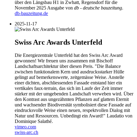
über den Längsbau H1 in Zwhatt, Regensdorf für die
November 2025 Ausgabe von
db - deutsche bauzeitung
.
db-bauzeitung.de
2025-11-17
Swiss Arc Awards Unterfeld
Die Energiezentrale Unterfeld hat den Swiss Arc Award
gewonnen! Wir freuen uns zusammen mit Bischoff
Landschaftsarchitektur über diesen Preis. "Die Balance
zwischen funktionalem Kern und ausdrucksstarker Hülle
gelingt auf bemerkenswerte, zeitgemässe Weise. Anstelle
einer dichten, abschliessenden Fassade entstand hier ein
vertikales faux-terrain, das sich im Laufe der Zeit immer
stärker mit der umgebenden Landschaft verweben wird. Über
den Kontrast aus ungezähmten Pflanzen auf glattem Eternit
und wachsender Biodiversität symbolisiert diese Fassade auf
eindrucksvolle Weise einen neuen, respektvollen Dialog mit
Natur und Ressourcen. Unbedingt ein Award!" Laudatio von
Dominique Salathé.
vimeo.com
swiss-arc.ch