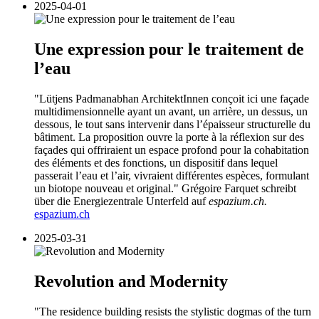
2025-04-01
Une ex­pres­sion pour le trai­te­ment de
l’eau
"Lütjens Padmanabhan ArchitektInnen conçoit ici une façade
multidimensionnelle ayant un avant, un arrière, un dessus, un
dessous, le tout sans intervenir dans l’épaisseur structurelle du
bâtiment. La proposition ouvre la porte à la réflexion sur des
façades qui offriraient un espace profond pour la cohabitation
des éléments et des fonctions, un dispositif dans lequel
passerait l’eau et l’air, vivraient différentes espèces, formulant
un biotope nouveau et original." Grégoire Farquet schreibt
über die Energiezentrale Unterfeld auf
espazium.ch.
espazium.ch
2025-03-31
Revolution and Modernity
"The residence building resists the stylistic dogmas of the turn