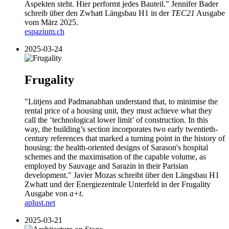
Aspekten steht. Hier performt jedes Bauteil." Jennifer Bader
schreib über den Zwhatt Längsbau H1 in der
TEC21
Ausgabe
vom März 2025.
espazium.ch
2025-03-24
Frugality
"Lütjens and Padmanabhan understand that, to minimise the
rental price of a housing unit, they must achieve what they
call the ‘technological lower limit’ of construction. In this
way, the building’s section incorporates two early twentieth-
century references that marked a turning point in the history of
housing: the health-oriented designs of Sarason's hospital
schemes and the maximisation of the capable volume, as
employed by Sauvage and Sarazin in their Parisian
development." Javier Mozas schreibt über den Längsbau H1
Zwhatt und der Energiezentrale Unterfeld in der Frugality
Ausgabe von
a+t
.
aplust.net
2025-03-21