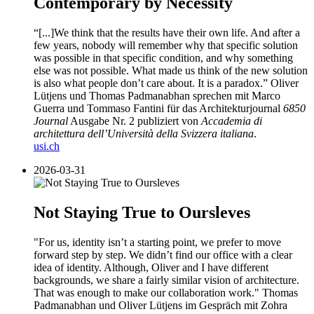
Contemporary by Necessity
“[...]We think that the results have their own life. And after a
few years, nobody will remember why that specific solution
was possible in that specific condition, and why something
else was not possible. What made us think of the new solution
is also what people don’t care about. It is a paradox.” Oliver
Lütjens und Thomas Padmanabhan sprechen mit Marco
Guerra und Tommaso Fantini für das Architekturjournal
6850
Journal
Ausgabe Nr. 2 publiziert von
Accademia di
architettura dell’Università della Svizzera italiana
.
usi.ch
2026-03-31
Not Staying True to Oursleves
"For us, identity isn’t a starting point, we prefer to move
forward step by step. We didn’t find our office with a clear
idea of identity. Although, Oliver and I have different
backgrounds, we share a fairly similar vision of architecture.
That was enough to make our collaboration work." Thomas
Padmanabhan und Oliver Lütjens im Gespräch mit Zohra