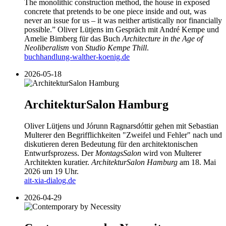
The monolithic construction method, the house in exposed
concrete that pretends to be one piece inside and out, was
never an issue for us – it was neither artistically nor financially
possible.” Oliver Lütjens im Gespräch mit André Kempe und
Amelie Bimberg für das Buch
Architecture in the Age of
Neoliberalism
von
Studio Kempe Thill
.
buchhandlung-walther-koenig.de
2026-05-18
ArchitekturSalon Hamburg
Oliver Lütjens und Jórunn Ragnarsdóttir gehen mit Sebastian
Multerer den Begrifflichkeiten "Zweifel und Fehler" nach und
diskutieren deren Bedeutung für den architektonischen
Entwurfsprozess. Der
MontagsSalon
wird von Multerer
Architekten kuratier.
ArchitekturSalon Hamburg
am 18. Mai
2026 um 19 Uhr.
ait-xia-dialog.de
2026-04-29