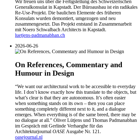
Wir freuen uns über die Fertigstellung des Schweizerischen
Generalkonsulat in Kapstadt. Der Büroausbau ist ein radikales
Re-Use-Projekt. Die baulichen Elemente des früheren
Konsulats wurden demontiert, umgezogen und neu
zusammengesetzt. Das Projekt entstand in Zusammenarbeit
mit Noero Schwalbach Architects in Kapstadt.
luetjens-padmanabhan.ch
2026-06-26
On References, Commentary and
Humour in Design
“We want our architectural work to be accessible to everyday
life. I don’t know exactly how this translate to the objects, but
what’s clear is that they are autonomous. It’s often easier
when something stands on its own – then you can place
something completely different next to it, and a dialogue
emerges. When everything is of the same breed, there may be
no dialogue at all.” Oliver Lütjens und Thomas Padmanabhan
im Gespräch mit Gerlinde Verhaeghe für das
Architekturjournal
OASE
Ausgabe Nr. 121.
oasejournal.nl