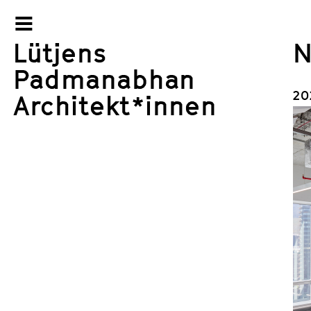
–
–
–
Lütjens
N
Padmanabhan
20
Architekt*innen