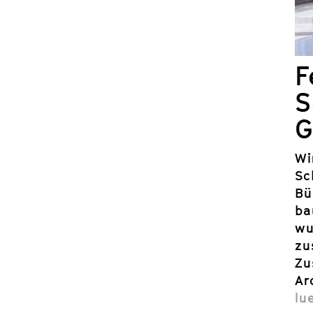
F
S
G
Wi
Sc
Bü
ba
wu
zu
Zu
Ar
lu